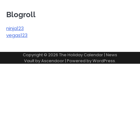
Blogroll
ninja123
vegas123
Copyright © 2026
The Holiday Calendar
| News
Vault by
Ascendoor
| Powered by
WordPress
.