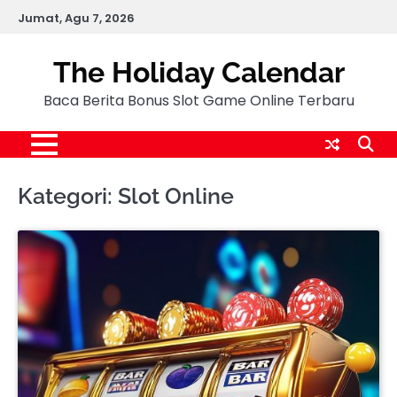
Skip
Jumat, Agu 7, 2026
to
content
The Holiday Calendar
Baca Berita Bonus Slot Game Online Terbaru
Kategori:
Slot Online