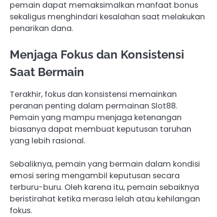
pemain dapat memaksimalkan manfaat bonus
sekaligus menghindari kesalahan saat melakukan
penarikan dana.
Menjaga Fokus dan Konsistensi
Saat Bermain
Terakhir, fokus dan konsistensi memainkan
peranan penting dalam permainan Slot88.
Pemain yang mampu menjaga ketenangan
biasanya dapat membuat keputusan taruhan
yang lebih rasional.
Sebaliknya, pemain yang bermain dalam kondisi
emosi sering mengambil keputusan secara
terburu-buru. Oleh karena itu, pemain sebaiknya
beristirahat ketika merasa lelah atau kehilangan
fokus.