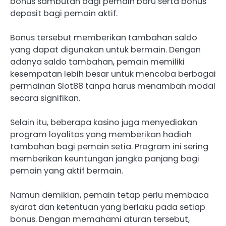
bonus sambutan bagi pemain baru serta bonus
deposit bagi pemain aktif.
Bonus tersebut memberikan tambahan saldo
yang dapat digunakan untuk bermain. Dengan
adanya saldo tambahan, pemain memiliki
kesempatan lebih besar untuk mencoba berbagai
permainan Slot88 tanpa harus menambah modal
secara signifikan.
Selain itu, beberapa kasino juga menyediakan
program loyalitas yang memberikan hadiah
tambahan bagi pemain setia. Program ini sering
memberikan keuntungan jangka panjang bagi
pemain yang aktif bermain.
Namun demikian, pemain tetap perlu membaca
syarat dan ketentuan yang berlaku pada setiap
bonus. Dengan memahami aturan tersebut,