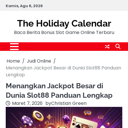
Skip
Kamis, Agu 6, 2026
to
content
The Holiday Calendar
Baca Berita Bonus Slot Game Online Terbaru
Home
Judi Online
Menangkan Jackpot Besar di Dunia Slot88 Panduan
Lengkap
Menangkan Jackpot Besar di
Dunia Slot88 Panduan Lengkap
Maret 7, 2026
by
Christian Green