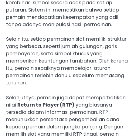
kombinasi simbol secara acak pada setiap
putaran. Sistem ini memastikan bahwa setiap
pemain mendapatkan kesempatan yang adil
tanpa adanya manipulasi hasil permainan.
Selain itu, setiap permainan slot memiliki struktur
yang berbeda, seperti jumlah gulungan, garis
pembayaran, serta simbol khusus yang
memberikan keuntungan tambahan. Oleh karena
itu, pemain sebaiknya mempelajari aturan
permainan terlebih dahulu sebelum memasang
taruhan.
Selanjutnya, pemain juga dapat memperhatikan
nilai
Return to Player (RTP)
yang biasanya
tersedia dalam informasi permainan. RTP
menunjukkan persentase pengembalian dana
kepada pemain dalam jangka panjang. Dengan
memilih slot yang memiliki RTP tinggi, pemain