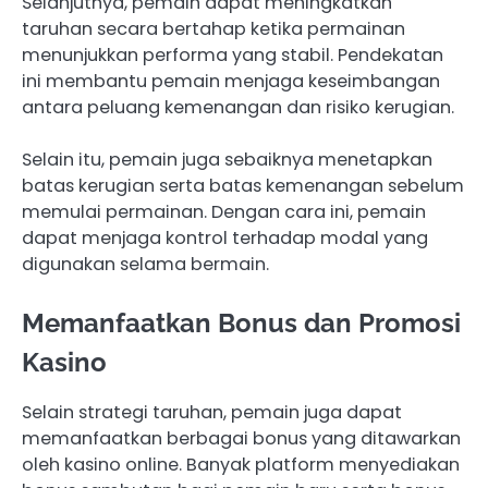
Selanjutnya, pemain dapat meningkatkan
taruhan secara bertahap ketika permainan
menunjukkan performa yang stabil. Pendekatan
ini membantu pemain menjaga keseimbangan
antara peluang kemenangan dan risiko kerugian.
Selain itu, pemain juga sebaiknya menetapkan
batas kerugian serta batas kemenangan sebelum
memulai permainan. Dengan cara ini, pemain
dapat menjaga kontrol terhadap modal yang
digunakan selama bermain.
Memanfaatkan Bonus dan Promosi
Kasino
Selain strategi taruhan, pemain juga dapat
memanfaatkan berbagai bonus yang ditawarkan
oleh kasino online. Banyak platform menyediakan