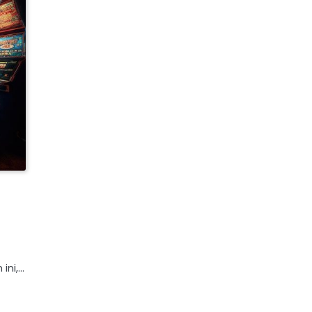
ini,…