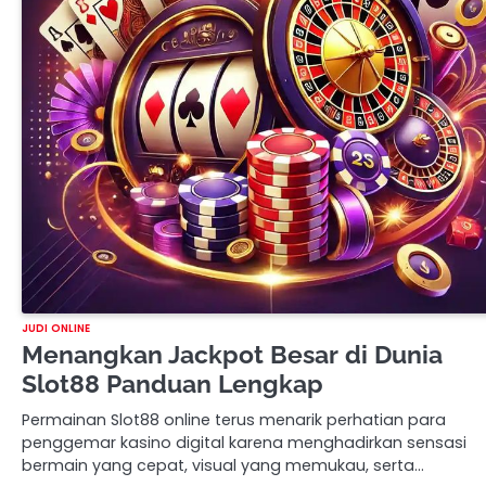
JUDI ONLINE
Menangkan Jackpot Besar di Dunia
Slot88 Panduan Lengkap
Permainan Slot88 online terus menarik perhatian para
penggemar kasino digital karena menghadirkan sensasi
bermain yang cepat, visual yang memukau, serta…