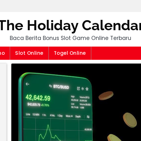
The Holiday Calenda
Baca Berita Bonus Slot Game Online Terbaru
no
Slot Online
Togel Online