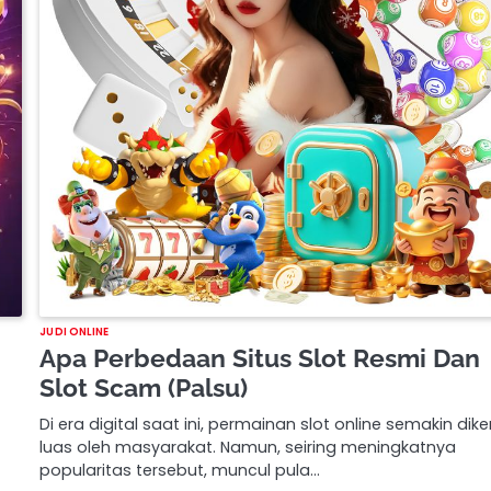
JUDI ONLINE
Apa Perbedaan Situs Slot Resmi Dan
Slot Scam (Palsu)
Di era digital saat ini, permainan slot online semakin dike
luas oleh masyarakat. Namun, seiring meningkatnya
popularitas tersebut, muncul pula…