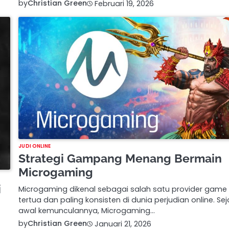
by
Christian Green
Februari 19, 2026
JUDI ONLINE
Strategi Gampang Menang Bermain
Microgaming
i
Microgaming dikenal sebagai salah satu provider game 
tertua dan paling konsisten di dunia perjudian online. Sej
awal kemunculannya, Microgaming…
by
Christian Green
Januari 21, 2026