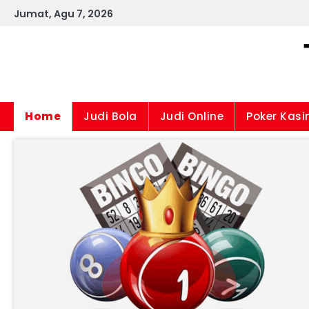
Skip
Jumat, Agu 7, 2026
to
content
Home
Judi Bola
Judi Online
Poker Kasi