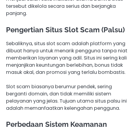
tersebut dikelola secara serius dan berjangka
panjang.
Pengertian Situs Slot Scam (Palsu)
Sebaliknya, situs slot scam adalah platform yang
dibuat hanya untuk menarik pengguna tanpa niat
memberikan layanan yang adil. Situs ini sering kali
menjanjikan keuntungan berlebihan, bonus tidak
masuk akal, dan promosi yang terlalu bombastis.
Slot scam biasanya berumur pendek, sering
berganti domain, dan tidak memiliki sistem
pelayanan yang jelas. Tujuan utama situs palsu ini
adalah memanfaatkan kelengahan pengguna.
Perbedaan Sistem Keamanan