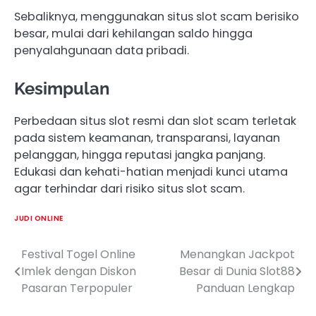
Sebaliknya, menggunakan situs slot scam berisiko
besar, mulai dari kehilangan saldo hingga
penyalahgunaan data pribadi.
Kesimpulan
Perbedaan situs slot resmi dan slot scam terletak
pada sistem keamanan, transparansi, layanan
pelanggan, hingga reputasi jangka panjang.
Edukasi dan kehati-hatian menjadi kunci utama
agar terhindar dari risiko situs slot scam.
JUDI ONLINE
Festival Togel Online
Menangkan Jackpot
Navigasi
Imlek dengan Diskon
Besar di Dunia Slot88
pos
Pasaran Terpopuler
Panduan Lengkap