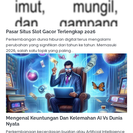
Pasar Situs Slot Gacor Terlengkap 2026
Perkembangan dunia hiburan digital terus mengalami
perubahan yang signifikan dari tahun ke tahun. Memasuki
2026, salah satu topik yang paling…
Mengenal Keuntungan Dan Kelemahan AI Vs Dunia
Nyata
Perkembangan kecerdasan buatan atau Artificial Intelligence