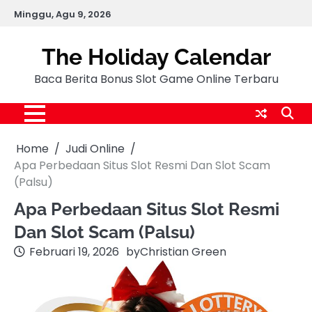
Skip
Minggu, Agu 9, 2026
to
content
The Holiday Calendar
Baca Berita Bonus Slot Game Online Terbaru
Home
Judi Online
Apa Perbedaan Situs Slot Resmi Dan Slot Scam
(Palsu)
Apa Perbedaan Situs Slot Resmi
Dan Slot Scam (Palsu)
Februari 19, 2026
by
Christian Green