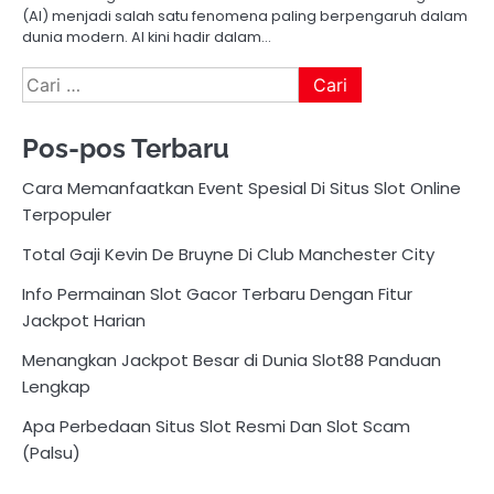
(AI) menjadi salah satu fenomena paling berpengaruh dalam
dunia modern. AI kini hadir dalam…
Cari
untuk:
Pos-pos Terbaru
Cara Memanfaatkan Event Spesial Di Situs Slot Online
Terpopuler
Total Gaji Kevin De Bruyne Di Club Manchester City
Info Permainan Slot Gacor Terbaru Dengan Fitur
Jackpot Harian
Menangkan Jackpot Besar di Dunia Slot88 Panduan
Lengkap
Apa Perbedaan Situs Slot Resmi Dan Slot Scam
(Palsu)