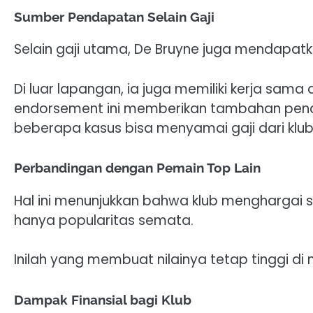
Sumber Pendapatan Selain Gaji
Selain gaji utama, De Bruyne juga mendapatk
Di luar lapangan, ia juga memiliki kerja sa
endorsement ini memberikan tambahan penda
beberapa kasus bisa menyamai gaji dari klub
Perbandingan dengan Pemain Top Lain
Hal ini menunjukkan bahwa klub menghargai st
hanya popularitas semata.
Inilah yang membuat nilainya tetap tinggi 
Dampak Finansial bagi Klub