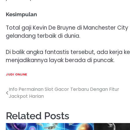
Kesimpulan
Total gaji
Kevin De Bruyne
di
Manchester City
gelandang terbaik di dunia.
Di balik angka fantastis tersebut, ada kerja 
menjadikannya layak berada di puncak.
JUDI ONLINE
Info Permainan Slot Gacor Terbaru Dengan Fitur
Navigasi
Jackpot Harian
pos
Related Posts