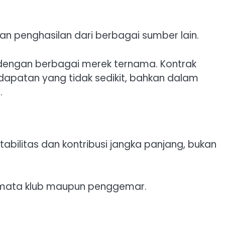
an penghasilan dari berbagai sumber lain.
ma dengan berbagai merek ternama. Kontrak
patan yang tidak sedikit, bahkan dalam
.
abilitas dan kontribusi jangka panjang, bukan
di mata klub maupun penggemar.