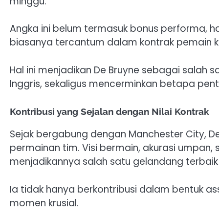
minggu.
Angka ini belum termasuk bonus performa, hak
biasanya tercantum dalam kontrak pemain ke
Hal ini menjadikan De Bruyne sebagai salah s
Inggris, sekaligus mencerminkan betapa penti
Kontribusi yang Sejalan dengan Nilai Kontrak
Sejak bergabung dengan
Manchester City
, 
permainan tim. Visi bermain, akurasi umpa
menjadikannya salah satu gelandang terbaik 
Ia tidak hanya berkontribusi dalam bentuk as
momen krusial.