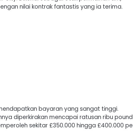
ngan nilai kontrak fantastis yang ia terima.
 mendapatkan bayaran yang sangat tinggi.
nnya diperkirakan mencapai ratusan ribu pound
 memperoleh sekitar £350.000 hingga £400.000 pe