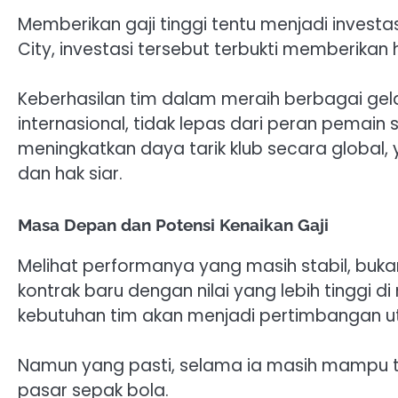
Memberikan gaji tinggi tentu menjadi investa
City
, investasi tersebut terbukti memberikan h
Keberhasilan tim dalam meraih berbagai gela
internasional, tidak lepas dari peran pemain s
meningkatkan daya tarik klub secara globa
dan hak siar.
Masa Depan dan Potensi Kenaikan Gaji
Melihat performanya yang masih stabil, buk
kontrak baru dengan nilai yang lebih tinggi di 
kebutuhan tim akan menjadi pertimbangan u
Namun yang pasti, selama ia masih mampu tampi
pasar sepak bola.