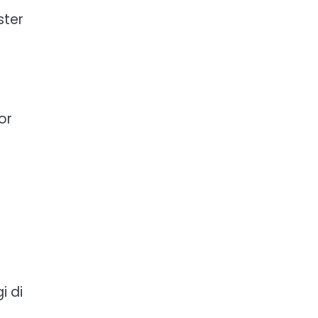
ter
or
i di