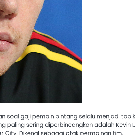
soal gaji pemain bintang selalu menjadi topi
ng paling sering diperbincangkan adalah
Kevin 
r City
. Dikenal sebagai otak permainan tim,