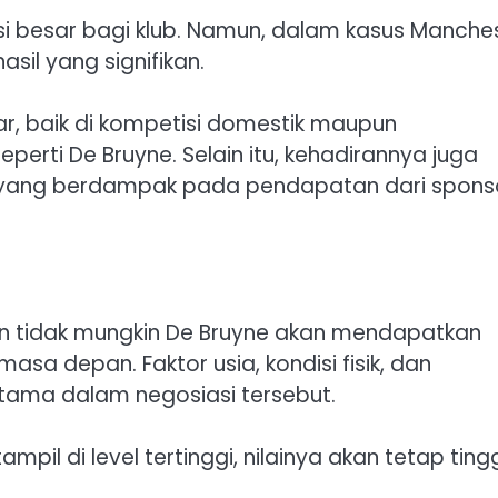
si besar bagi klub. Namun, dalam kasus
Manches
asil yang signifikan.
r, baik di kompetisi domestik maupun
eperti De Bruyne. Selain itu, kehadirannya juga
l, yang berdampak pada pendapatan dari spons
an tidak mungkin De Bruyne akan mendapatkan
masa depan. Faktor usia, kondisi fisik, dan
tama dalam negosiasi tersebut.
l di level tertinggi, nilainya akan tetap tingg