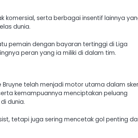
 komersial, serta berbagai insentif lainnya ya
las dunia.
atu pemain dengan bayaran tertinggi di Liga
ngnya peran yang ia miliki di dalam tim.
De Bruyne telah menjadi motor utama dalam sk
n, serta kemampuannya menciptakan peluang
di dunia.
sist, tetapi juga sering mencetak gol penting d