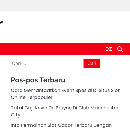
r
Cari
untuk:
Pos-pos Terbaru
Cara Memanfaatkan Event Spesial Di Situs Slot
Online Terpopuler
Total Gaji Kevin De Bruyne Di Club Manchester
City
Info Permainan Slot Gacor Terbaru Dengan