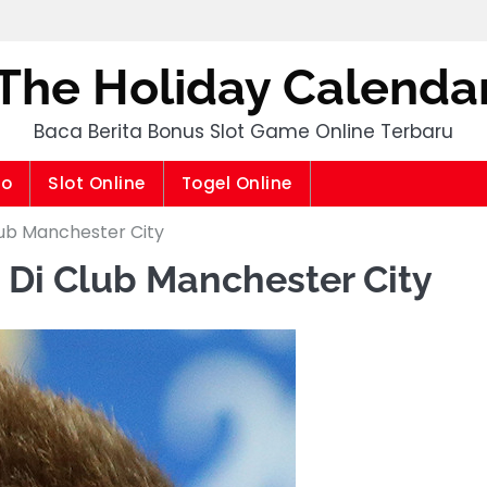
The Holiday Calenda
Baca Berita Bonus Slot Game Online Terbaru
no
Slot Online
Togel Online
lub Manchester City
e Di Club Manchester City