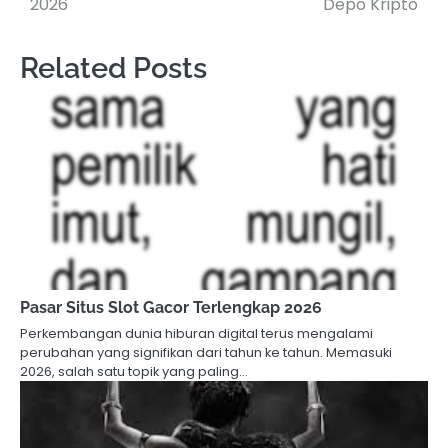
2026
Depo Kripto
Related Posts
Pasar Situs Slot Gacor Terlengkap 2026
Perkembangan dunia hiburan digital terus mengalami
perubahan yang signifikan dari tahun ke tahun. Memasuki
2026, salah satu topik yang paling…