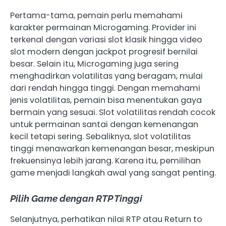
Pertama-tama, pemain perlu memahami
karakter permainan Microgaming. Provider ini
terkenal dengan variasi slot klasik hingga video
slot modern dengan jackpot progresif bernilai
besar. Selain itu, Microgaming juga sering
menghadirkan volatilitas yang beragam, mulai
dari rendah hingga tinggi. Dengan memahami
jenis volatilitas, pemain bisa menentukan gaya
bermain yang sesuai. Slot volatilitas rendah cocok
untuk permainan santai dengan kemenangan
kecil tetapi sering. Sebaliknya, slot volatilitas
tinggi menawarkan kemenangan besar, meskipun
frekuensinya lebih jarang. Karena itu, pemilihan
game menjadi langkah awal yang sangat penting.
Pilih Game dengan RTP Tinggi
Selanjutnya, perhatikan nilai RTP atau Return to