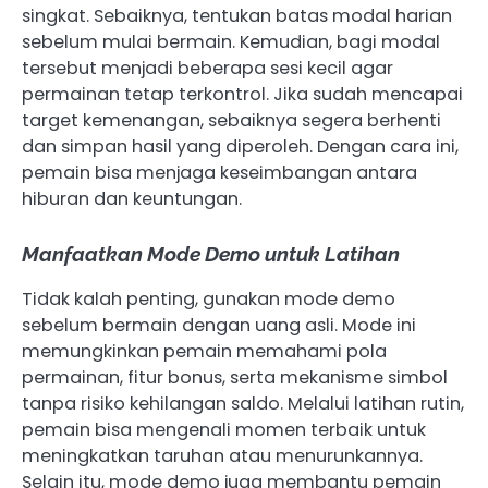
singkat. Sebaiknya, tentukan batas modal harian
sebelum mulai bermain. Kemudian, bagi modal
tersebut menjadi beberapa sesi kecil agar
permainan tetap terkontrol. Jika sudah mencapai
target kemenangan, sebaiknya segera berhenti
dan simpan hasil yang diperoleh. Dengan cara ini,
pemain bisa menjaga keseimbangan antara
hiburan dan keuntungan.
Manfaatkan Mode Demo untuk Latihan
Tidak kalah penting, gunakan mode demo
sebelum bermain dengan uang asli. Mode ini
memungkinkan pemain memahami pola
permainan, fitur bonus, serta mekanisme simbol
tanpa risiko kehilangan saldo. Melalui latihan rutin,
pemain bisa mengenali momen terbaik untuk
meningkatkan taruhan atau menurunkannya.
Selain itu, mode demo juga membantu pemain