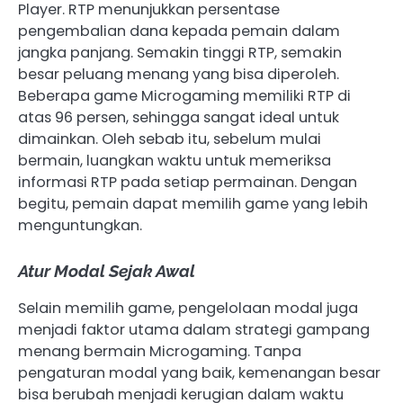
Player. RTP menunjukkan persentase
pengembalian dana kepada pemain dalam
jangka panjang. Semakin tinggi RTP, semakin
besar peluang menang yang bisa diperoleh.
Beberapa game Microgaming memiliki RTP di
atas 96 persen, sehingga sangat ideal untuk
dimainkan. Oleh sebab itu, sebelum mulai
bermain, luangkan waktu untuk memeriksa
informasi RTP pada setiap permainan. Dengan
begitu, pemain dapat memilih game yang lebih
menguntungkan.
Atur Modal Sejak Awal
Selain memilih game, pengelolaan modal juga
menjadi faktor utama dalam strategi gampang
menang bermain Microgaming. Tanpa
pengaturan modal yang baik, kemenangan besar
bisa berubah menjadi kerugian dalam waktu