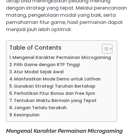
tetap bisa meningkatkan peluang menang
dengan strategi yang tepat. Melalui perencanaan
matang, pengelolaan modal yang baik, serta
pemahaman fitur game, hasil permainan dapat
menjadi jauh lebih optimal.
Table of Contents
Mengenal Karakter Permainan Microgaming
Pilih Game dengan RTP Tinggi
Atur Modal Sejak Awal
Manfaatkan Mode Demo untuk Latihan
Gunakan Strategi Taruhan Bertahap
Perhatikan Fitur Bonus dan Free Spin
Tentukan Waktu Bermain yang Tepat
Jangan Terlalu Serakah
Kesimpulan
Mengenal Karakter Permainan Microgaming